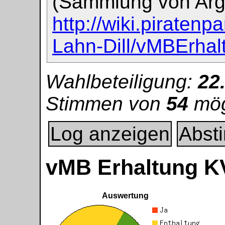
(Sammlung von Arg
http://wiki.piratenp
Lahn-Dill/vMBErh
Wahlbeteiligung:
22
Stimmen von
54
mög
Log anzeigen
Abst
vMB Erhaltung K
Auswertung