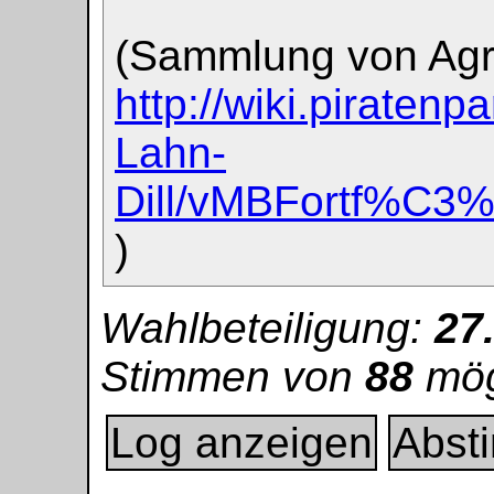
(Sammlung von Agr
http://wiki.piratenp
Lahn-
Dill/vMBFortf%C
)
Wahlbeteiligung:
27
Stimmen von
88
mög
Log anzeigen
Abst